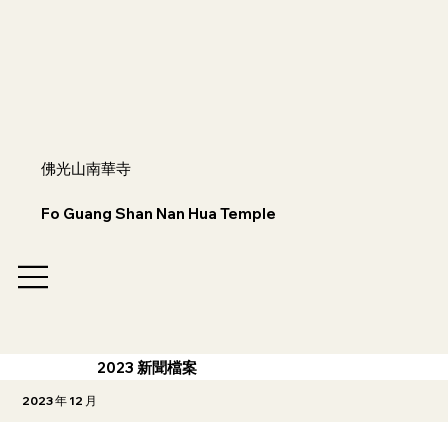
佛光山南華寺
Fo Guang Shan Nan Hua Temple
2023
新聞檔案
2023 年 12 月